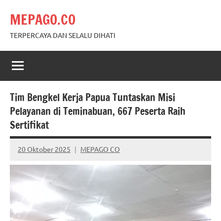
Skip
MEPAGO.CO
to
content
TERPERCAYA DAN SELALU DIHATI
Tim Bengkel Kerja Papua Tuntaskan Misi
Pelayanan di Teminabuan, 667 Peserta Raih
Sertifikat
20 Oktober 2025
MEPAGO CO
No
comments