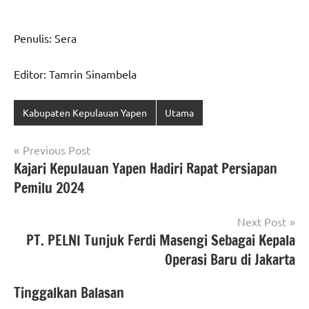
Penulis: Sera
Editor: Tamrin Sinambela
Kabupaten Kepulauan Yapen
Utama
Navigasi
Previous Post
Kajari Kepulauan Yapen Hadiri Rapat Persiapan
pos
Pemilu 2024
Next Post
PT. PELNI Tunjuk Ferdi Masengi Sebagai Kepala
Operasi Baru di Jakarta
Tinggalkan Balasan