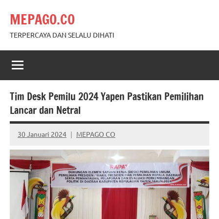
Skip
MEPAGO.CO
to
content
TERPERCAYA DAN SELALU DIHATI
Tim Desk Pemilu 2024 Yapen Pastikan Pemilihan
Lancar dan Netral
30 Januari 2024
MEPAGO CO
No
comments