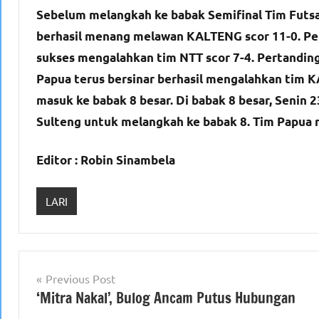
Sebelum melangkah ke babak Semifinal Tim Futsa
berhasil menang melawan KALTENG scor 11-0. Per
sukses mengalahkan tim NTT scor 7-4. Pertanding
Papua terus bersinar berhasil mengalahkan tim KA
masuk ke babak 8 besar. Di babak 8 besar, Senin
Sulteng untuk melangkah ke babak 8. Tim Papua m
Editor : Robin Sinambela
LARI
Navigasi
Previous Post
‘Mitra Nakal’, Bulog Ancam Putus Hubungan
pos