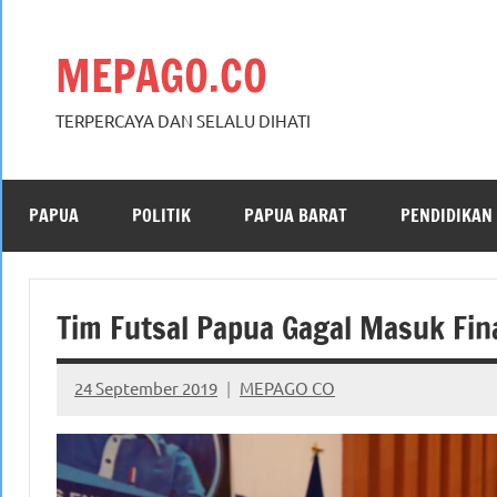
Skip
to
MEPAGO.CO
content
TERPERCAYA DAN SELALU DIHATI
PAPUA
POLITIK
PAPUA BARAT
PENDIDIKAN
Tim Futsal Papua Gagal Masuk Fin
24 September 2019
MEPAGO CO
No
comments