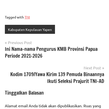
Tagged with
TNI
Kabupaten Kepulauan Yapen
Navigasi
Previous Post
Ini Nama-nama Pengurus KMB Provinsi Papua
pos
Periode 2021-2026
Next Post
Kodim 1709/Yawa Kirim 139 Pemuda Binaannya
Ikuti Seleksi Prajurit TNI-AD
Tinggalkan Balasan
Alamat email Anda tidak akan dipublikasikan.
Ruas yang