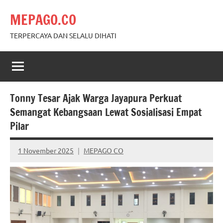
Skip
MEPAGO.CO
to
content
TERPERCAYA DAN SELALU DIHATI
Tonny Tesar Ajak Warga Jayapura Perkuat
Semangat Kebangsaan Lewat Sosialisasi Empat
Pilar
1 November 2025
MEPAGO CO
No
comments