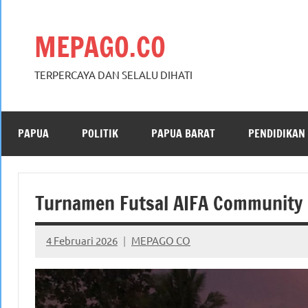
Skip
to
MEPAGO.CO
content
TERPERCAYA DAN SELALU DIHATI
PAPUA
POLITIK
PAPUA BARAT
PENDIDIKAN
Turnamen Futsal AIFA Community
4 Februari 2026
MEPAGO CO
No
comments