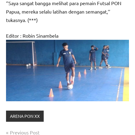
‘’Saya sangat bangga melihat para pemain Futsal PON
Papua, mereka selalu latihan dengan semangat,’’
tukasnya. (***)
Editor : Robin Sinambela
ARENA PON XX
Navigasi
Previous Post