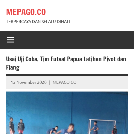
Skip
MEPAGO.CO
to
content
TERPERCAYA DAN SELALU DIHATI
Usai Uji Coba, Tim Futsal Papua Latihan Pivot dan
Flang
12 November 2020
MEPAGO CO
No
comments