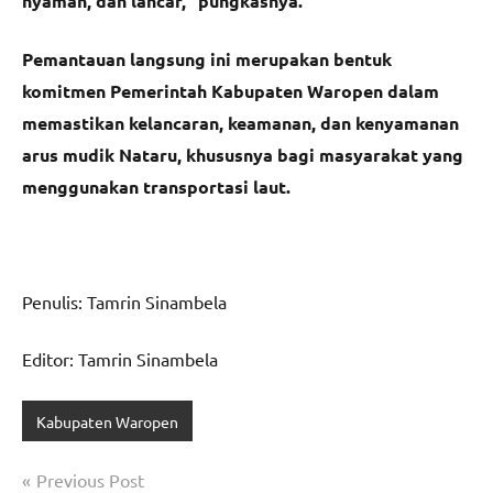
nyaman, dan lancar,” pungkasnya.
Pemantauan langsung ini merupakan bentuk
komitmen Pemerintah Kabupaten Waropen dalam
memastikan kelancaran, keamanan, dan kenyamanan
arus mudik Nataru, khususnya bagi masyarakat yang
menggunakan transportasi laut.
Penulis: Tamrin Sinambela
Editor: Tamrin Sinambela
Kabupaten Waropen
Navigasi
Previous Post