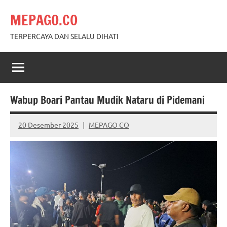
Skip
MEPAGO.CO
to
content
TERPERCAYA DAN SELALU DIHATI
Wabup Boari Pantau Mudik Nataru di Pidemani
20 Desember 2025
MEPAGO CO
No
comments