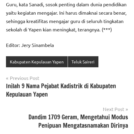
Guru, kata Sanadi, sosok penting dalam dunia pendidikan
yaitu kegiatan mengajar. Ini harus dimaknai secara benar,
sehingga kreatifitas mengajar guru di seluruh tingkatan
sekolah di Yapen kian meningkat, terangnya. (***)
Editor: Jery Sinambela
Kabupaten Kepulauan Yapen
Teluk Saireri
Navigasi
Previous Post
Inilah 9 Nama Pejabat Kadistrik di Kabupaten
pos
Kepulauan Yapen
Next Post
Dandim 1709 Geram, Mengetahui Modus
Penipuan Mengatasnamakan Dirinya