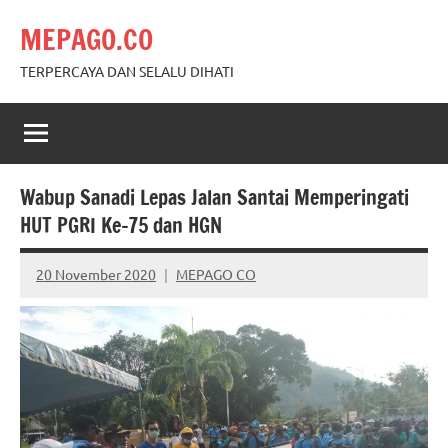
Skip
MEPAGO.CO
to
content
TERPERCAYA DAN SELALU DIHATI
Wabup Sanadi Lepas Jalan Santai Memperingati
HUT PGRI Ke-75 dan HGN
20 November 2020
MEPAGO CO
No
comments