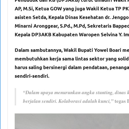
AP, M.Si, Ketua GOW yang juga Wakil Ketua TP PKK
asisten Setda, Kepala Dinas Kesehatan dr. Jengg
Minarni Aronggear, S.Pd., M.Pd, Sekretaris Bappe
Kepala DP3AKB Kabupaten Waropen Selvina Y. Imbir
Dalam sambutannya, Wakil Bupati Yowel Boari m
membutuhkan kerja sama lintas sektor yang soli
harus saling bersinergi dalam pendataan, penang
sendiri-sendiri.
“Dalam upaya menurunkan angka stunting, dinas 
tegas 
berjalan sendiri. Kolaborasi adalah kunci,”