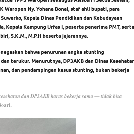
 Waropen Ny. Yohana Bonai, staf ahli bupati, para
o Suwarko, Kepala Dinas Pendidikan dan Kebudayaan
da, Kepala Kampung Urfas I, peserta penerima PMT, sert
i, S.K.M., M.P.H beserta jajarannya.
enegaskan bahwa penurunan angka stunting
d dan terukur. Menurutnya, DP3AKB dan Dinas Kesehata
anan, dan pendampingan kasus stunting, bukan bekerja
kesehatan dan DP3AKB harus bekerja sama — tidak bisa
Boari.