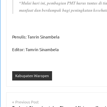
“Mulai hari ini, pembagian PMT harus tuntas di t
manfaat dan berdampak bagi peningkatan kesehat
Penulis: Tanrin Sinambela
Editor: Tamrin Sinambela
Kabupaten Waropen
Navigasi
Previous Post