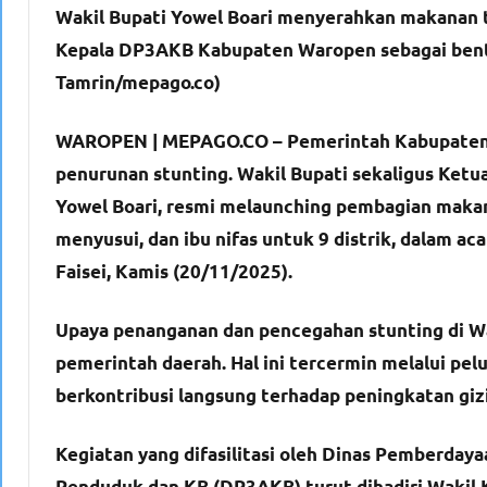
Wakil Bupati Yowel Boari menyerahkan makanan t
Kepala DP3AKB Kabupaten Waropen sebagai bent
Tamrin/mepago.co)
WAROPEN | MEPAGO.CO –
Pemerintah Kabupaten
penurunan stunting. Wakil Bupati sekaligus Ket
Yowel Boari, resmi melaunching pembagian makana
menyusui, dan ibu nifas untuk 9 distrik, dalam aca
Faisei, Kamis (20/11/2025).
Upaya penanganan dan pencegahan stunting di W
pemerintah daerah. Hal ini tercermin melalui p
berkontribusi langsung terhadap peningkatan gizi
Kegiatan yang difasilitasi oleh Dinas Pemberda
Penduduk dan KB (DP3AKB) turut dihadiri Wakil K