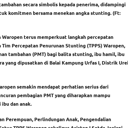
ambahan secara simbolis kepada penerima, didampingi
uk komitmen bersama menekan angka stunting. (Ft:
 Waropen terus memperkuat langkah percepatan
ua Tim Percepatan Penurunan Stunting (TPPS) Waropen,
n tambahan (PMT) bagi balita stunting, ibu hamil, ibu
ra yang dipusatkan di Balai Kampung Urfas I, Distrik Ure
aropen semakin mendapat perhatian serius dari
eluncuran pembagian PMT yang diharapkan mampu
 ibu dan anak.
yaan Perempuan, Perlindungan Anak, Pengendalian
etua TPPS Waropen sekaligus Asisten I Setda Jaelani,