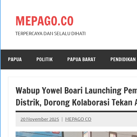
Skip
to
MEPAGO.CO
content
TERPERCAYA DAN SELALU DIHATI
PAPUA
POLITIK
PAPUA BARAT
PENDIDIKAN
Wabup Yowel Boari Launching Pe
Distrik, Dorong Kolaborasi Tekan
20 November 2025
MEPAGO CO
No
comments