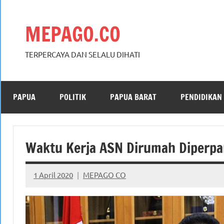
Skip
to
MEPAGO.CO
content
TERPERCAYA DAN SELALU DIHATI
PAPUA
POLITIK
PAPUA BARAT
PENDIDIKAN
Waktu Kerja ASN Dirumah Diperpan
1 April 2020
MEPAGO CO
No
comments