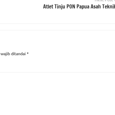
Atlet Tinju PON Papua Asah Tekni
 wajib ditandai
*