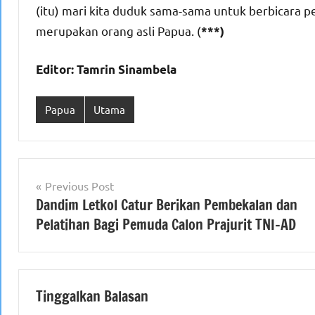
(itu) mari kita duduk sama-sama untuk berbicara 
merupakan orang asli Papua. (
***)
Editor: Tamrin Sinambela
Papua
Utama
Navigasi
Previous Post
Dandim Letkol Catur Berikan Pembekalan dan
pos
Pelatihan Bagi Pemuda Calon Prajurit TNI-AD
Tinggalkan Balasan