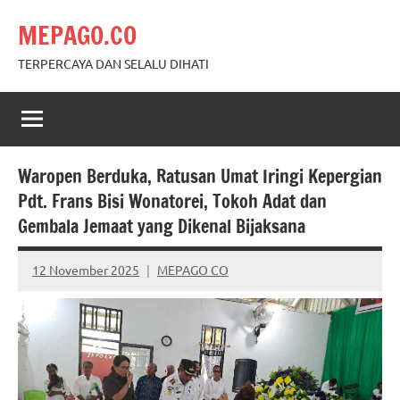
Skip
MEPAGO.CO
to
content
TERPERCAYA DAN SELALU DIHATI
Waropen Berduka, Ratusan Umat Iringi Kepergian
Pdt. Frans Bisi Wonatorei, Tokoh Adat dan
Gembala Jemaat yang Dikenal Bijaksana
12 November 2025
MEPAGO CO
No
comments