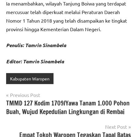
Ia menambahkan, wilayah Tanjung Boiwa yang terdapat
mercusuar telah diperkuat melalui Peraturan Daerah
Nomor 1 Tahun 2018 yang telah disampaikan ke tingkat
provinsi hingga Kementerian Dalam Negeri.
Penulis: Tamrin Sinambela
Editor: Tamrin Sinambela
Kabupaten Waropen
Navigasi
Previous Post
TMMD 127 Kodim 1709/Yawa Tanam 1.000 Pohon
pos
Buah, Wujud Kepedulian Lingkungan di Rembai
Next Post
Empat Tokoh Waropen Tegaskan Tapal Batas