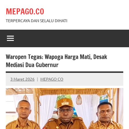
Skip
MEPAGO.CO
to
content
TERPERCAYA DAN SELALU DIHATI
Waropen Tegas: Wapoga Harga Mati, Desak
Mediasi Dua Gubernur
3 Maret 2026
MEPAGO CO
No
comments