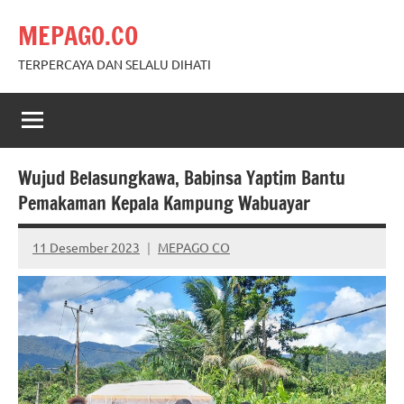
Skip
MEPAGO.CO
to
content
TERPERCAYA DAN SELALU DIHATI
Wujud Belasungkawa, Babinsa Yaptim Bantu
Pemakaman Kepala Kampung Wabuayar
11 Desember 2023
MEPAGO CO
No
comments