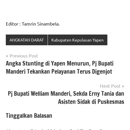
Editor : Tamrin Sinambela.
ANGKATAN DARAT
Kabupaten Kepulauan Yapen
Navigasi
Previous Post
Angka Stunting di Yapen Menurun, Pj Bupati
pos
Manderi Tekankan Pelayanan Terus Digenjot
Next Post
Pj Bupati Welliam Manderi, Sekda Erny Tania dan
Asisten Sidak di Puskesmas
Tinggalkan Balasan