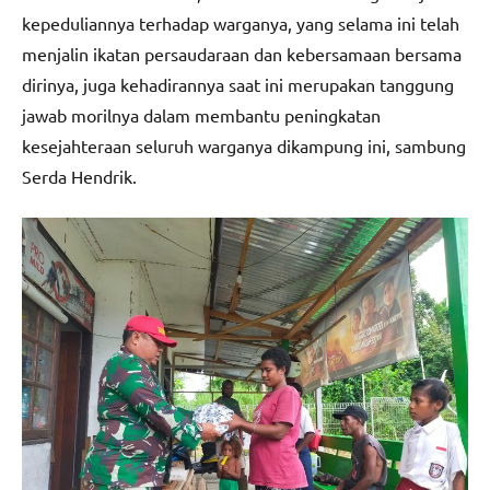
kepeduliannya terhadap warganya, yang selama ini telah
menjalin ikatan persaudaraan dan kebersamaan bersama
dirinya, juga kehadirannya saat ini merupakan tanggung
jawab morilnya dalam membantu peningkatan
kesejahteraan seluruh warganya dikampung ini, sambung
Serda Hendrik.