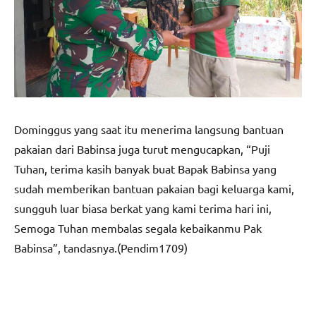
Dominggus yang saat itu menerima langsung bantuan
pakaian dari Babinsa juga turut mengucapkan, “Puji
Tuhan, terima kasih banyak buat Bapak Babinsa yang
sudah memberikan bantuan pakaian bagi keluarga kami,
sungguh luar biasa berkat yang kami terima hari ini,
Semoga Tuhan membalas segala kebaikanmu Pak
Babinsa”, tandasnya.(Pendim1709)