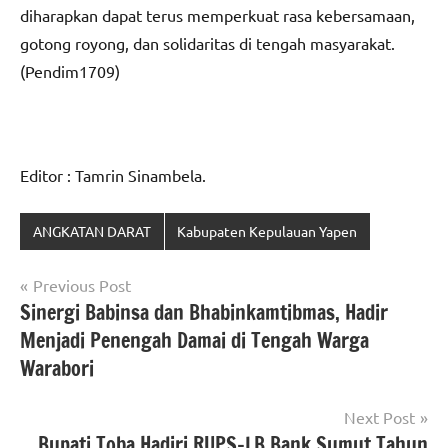
diharapkan dapat terus memperkuat rasa kebersamaan,
gotong royong, dan solidaritas di tengah masyarakat.
(Pendim1709)
Editor : Tamrin Sinambela.
ANGKATAN DARAT
Kabupaten Kepulauan Yapen
Navigasi
Previous Post
Sinergi Babinsa dan Bhabinkamtibmas, Hadir
pos
Menjadi Penengah Damai di Tengah Warga
Warabori
Next Post
Bupati Toba Hadiri RUPS-LB Bank Sumut Tahun