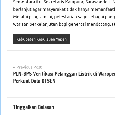
Sementara itu, Sekretaris Kampung Sarawandori, M
berlanjut agar masyarakat tidak hanya memanfaatk
Melalui program ini, pelestarian sagu sebagai pan
warisan berkelanjutan bagi generasi mendatang. (
Kabupaten Kepulauan Yapen
Navigasi
Previous Post
PLN–BPS Verifikasi Pelanggan Listrik di Warope
pos
Perkuat Data DTSEN
Tinggalkan Balasan