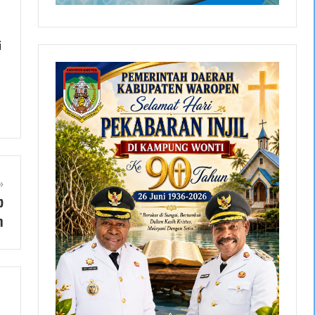
i
p
n