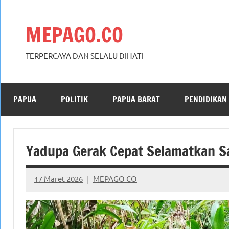
Skip
to
MEPAGO.CO
content
TERPERCAYA DAN SELALU DIHATI
PAPUA
POLITIK
PAPUA BARAT
PENDIDIKAN
Yadupa Gerak Cepat Selamatkan Sa
17 Maret 2026
MEPAGO CO
No
comments