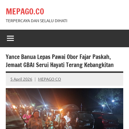
Skip
MEPAGO.CO
to
content
TERPERCAYA DAN SELALU DIHATI
Yance Banua Lepas Pawai Obor Fajar Paskah,
Jemaat GBAI Serui Hayati Terang Kebangkitan
5 April 2026
MEPAGO CO
No
comments