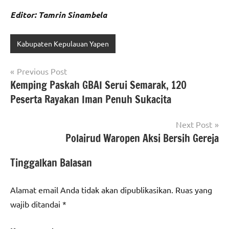
Editor: Tamrin Sinambela
Kabupaten Kepulauan Yapen
Navigasi
Previous Post
Kemping Paskah GBAI Serui Semarak, 120
pos
Peserta Rayakan Iman Penuh Sukacita
Next Post
Polairud Waropen Aksi Bersih Gereja
Tinggalkan Balasan
Alamat email Anda tidak akan dipublikasikan.
Ruas yang
wajib ditandai
*