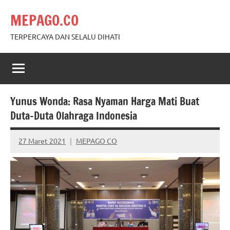
Skip
MEPAGO.CO
to
content
TERPERCAYA DAN SELALU DIHATI
Yunus Wonda: Rasa Nyaman Harga Mati Buat
Duta-Duta Olahraga Indonesia
27 Maret 2021
MEPAGO CO
No
comments