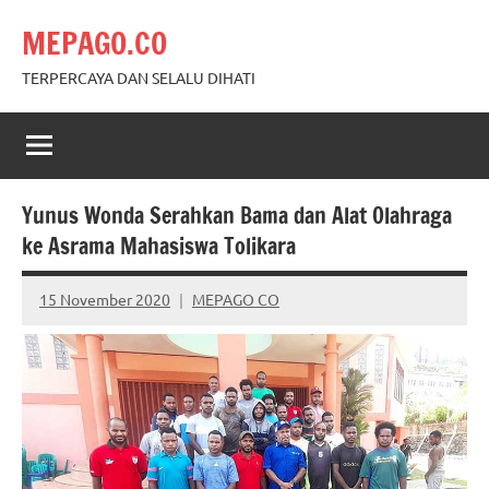
Skip
MEPAGO.CO
to
content
TERPERCAYA DAN SELALU DIHATI
Yunus Wonda Serahkan Bama dan Alat Olahraga
ke Asrama Mahasiswa Tolikara
15 November 2020
MEPAGO CO
No
comments