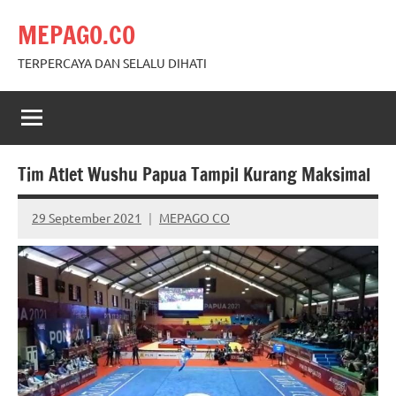
Skip
MEPAGO.CO
to
content
TERPERCAYA DAN SELALU DIHATI
Tim Atlet Wushu Papua Tampil Kurang Maksimal
29 September 2021
MEPAGO CO
No
comments