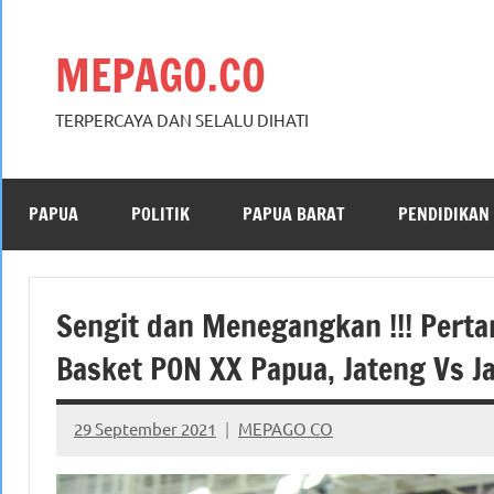
Skip
to
MEPAGO.CO
content
TERPERCAYA DAN SELALU DIHATI
PAPUA
POLITIK
PAPUA BARAT
PENDIDIKAN
Sengit dan Menegangkan !!! Pert
Basket PON XX Papua, Jateng Vs J
29 September 2021
MEPAGO CO
No
comments