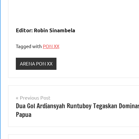
Editor: Robin Sinambela
Tagged with
PON XX
ARENA PON XX
Navigasi
Previous Post
Dua Gol Ardiansyah Runtuboy Tegaskan Domina
pos
Papua