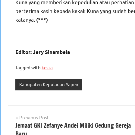
Kuna yang memberikan kepedulian atau perhatian
berterima kasih kepada kakak Kuna yang sudah be
katanya.
(***)
Editor: Jery Sinambela
Tagged with
kesra
Kabupaten Kepulauan Yapen
Navigasi
Previous Post
Jemaat GKI Zefanye Andei Miliki Gedung Gereja
pos
Baru