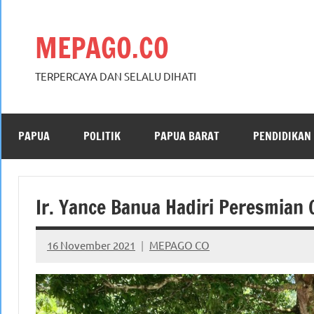
Skip
to
MEPAGO.CO
content
TERPERCAYA DAN SELALU DIHATI
PAPUA
POLITIK
PAPUA BARAT
PENDIDIKAN
Ir. Yance Banua Hadiri Peresmian 
16 November 2021
MEPAGO CO
No
comments