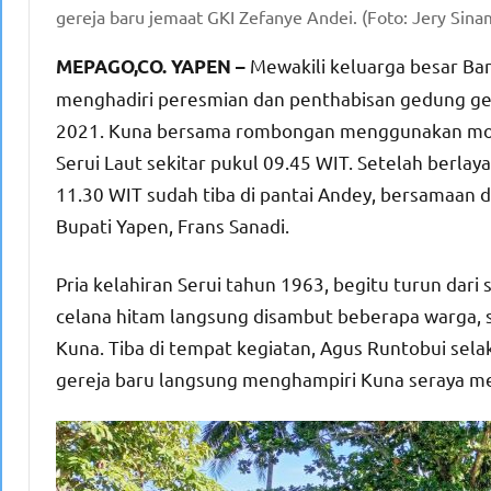
gereja baru jemaat GKI Zefanye Andei. (Foto: Jery Sina
Mewakili keluarga besar Ban
MEPAGO,CO. YAPEN –
menghadiri peresmian dan penthabisan gedung ger
2021. Kuna bersama rombongan menggunakan moda 
Serui Laut sekitar pukul 09.45 WIT. Setelah berlay
11.30 WIT sudah tiba di pantai Andey, bersamaa
Bupati Yapen, Frans Sanadi.
Pria kelahiran Serui tahun 1963, begitu turun da
celana hitam langsung disambut beberapa warga, 
Kuna. Tiba di tempat kegiatan, Agus Runtobui se
gereja baru langsung menghampiri Kuna seraya m