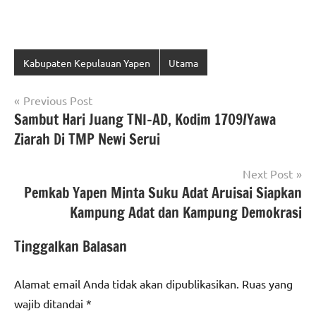
Kabupaten Kepulauan Yapen
Utama
Navigasi
Previous Post
Sambut Hari Juang TNI-AD, Kodim 1709/Yawa
pos
Ziarah Di TMP Newi Serui
Next Post
Pemkab Yapen Minta Suku Adat Aruisai Siapkan
Kampung Adat dan Kampung Demokrasi
Tinggalkan Balasan
Alamat email Anda tidak akan dipublikasikan.
Ruas yang
wajib ditandai
*