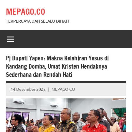
Skip
MEPAGO.CO
to
content
TERPERCAYA DAN SELALU DIHATI
Pj Bupati Yapen: Makna Kelahiran Yesus di
Kandang Domba, Umat Kristen Hendaknya
Sederhana dan Rendah Hati
14 Desember 2022
MEPAGO CO
No
comments