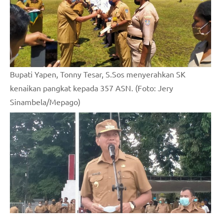
Bupati Yapen, Tonny Tesar, S.Sos menyerahkan SK
kenaikan pangkat kepada 357 ASN. (Foto: Jery
Sinambela/Mepago)