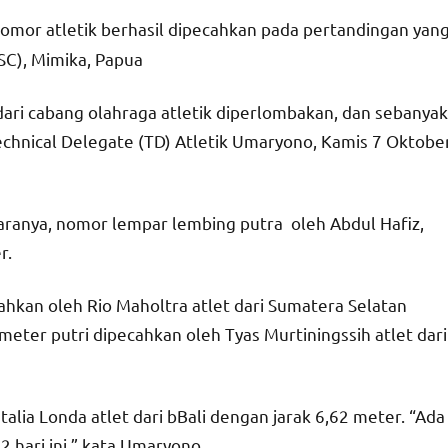
omor atletik berhasil dipecahkan pada pertandingan yan
SC), Mimika, Papua
ari cabang olahraga atletik diperlombakan, dan sebanyak
Technical Delegate (TD) Atletik Umaryono, Kamis 7 Oktobe
taranya, nomor lempar lembing putra oleh Abdul Hafiz,
r.
hkan oleh Rio Maholtra atlet dari Sumatera Selatan
meter putri dipecahkan oleh Tyas Murtiningssih atlet dari
alia Londa atlet dari bBali dengan jarak 6,62 meter. “Ada
2 hari ini,” kata Umaryono.