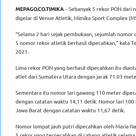
– Sebanyak 5 rekor PON dari n
MEPAGO.CO.TIMIKA
digelar di Venue Atletik, Mimika Sport Complex (M
“Selama 2 hari sejak pembukaan, sejumlah nomor d
5 nomor rekor atletik berhasil dipecahkan,” kata 
2021.
Lima rekor PON yang berhasil dipecahkan itu dian
atlet dari Sumatera Utara dengan jarak 71.03 mete
Sementara itu nomor lari gawang 110 meter dipeca
dengan catatan waktu 14,11 detik. Nomor lari 100 
Jawa Barat dengan catatan waktu 11,67 detik.
Nomor lompat jauh putri dipecahkan oleh Maria Nat
5 rekor yang terpecahkan di cabang atletik selama 