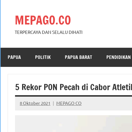
Skip
to
MEPAGO.CO
content
TERPERCAYA DAN SELALU DIHATI
PAPUA
POLITIK
PAPUA BARAT
PENDIDIKAN
5 Rekor PON Pecah di Cabor Atleti
8 Oktober 2021
MEPAGO CO
No
comments