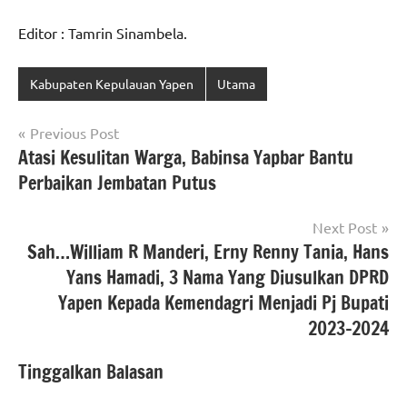
Editor : Tamrin Sinambela.
Kabupaten Kepulauan Yapen
Utama
Navigasi
Previous Post
Atasi Kesulitan Warga, Babinsa Yapbar Bantu
pos
Perbaikan Jembatan Putus
Next Post
Sah…William R Manderi, Erny Renny Tania, Hans
Yans Hamadi, 3 Nama Yang Diusulkan DPRD
Yapen Kepada Kemendagri Menjadi Pj Bupati
2023-2024
Tinggalkan Balasan