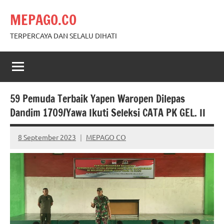
Skip
MEPAGO.CO
to
content
TERPERCAYA DAN SELALU DIHATI
59 Pemuda Terbaik Yapen Waropen Dilepas
Dandim 1709/Yawa Ikuti Seleksi CATA PK GEL. II
8 September 2023
MEPAGO CO
No
comments