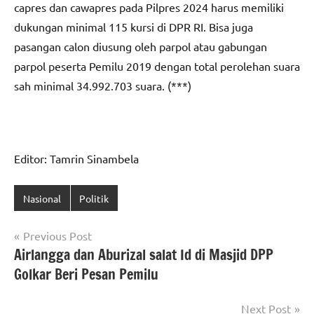
capres dan cawapres pada Pilpres 2024 harus memiliki
dukungan minimal 115 kursi di DPR RI. Bisa juga
pasangan calon diusung oleh parpol atau gabungan
parpol peserta Pemilu 2019 dengan total perolehan suara
sah minimal 34.992.703 suara. (***)
Editor: Tamrin Sinambela
Nasional
Politik
Navigasi
Previous Post
Airlangga dan Aburizal salat Id di Masjid DPP
pos
Golkar Beri Pesan Pemilu
Next Post