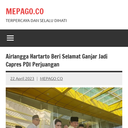
Skip
MEPAGO.CO
to
content
TERPERCAYA DAN SELALU DIHATI
Airlangga Hartarto Beri Selamat Ganjar Jadi
Capres PDI Perjuangan
22 April 2023
MEPAGO CO
No
comments