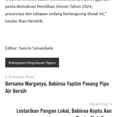
pesta demokrasi Pemilihan Umum Tahun 2024,
prosesnya dan tahapan sedang berlangsung disaat ini,”
tandas Rian Hendrik⁩.
Editor: Tamrin Simambela
Kabupaten Kepulauan Yapen
Navigasi
Previous Post
Bersama Warganya, Babinsa Yaptim Pasang Pipa
pos
Air Bersih
Next Post
Lestarikan Pangan Lokal, Babinsa Koptu Aan