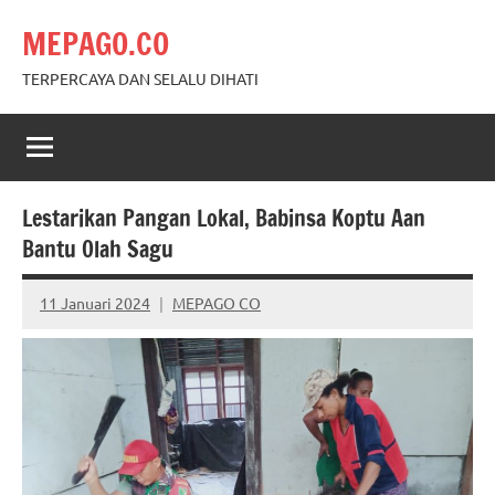
Skip
MEPAGO.CO
to
content
TERPERCAYA DAN SELALU DIHATI
Lestarikan Pangan Lokal, Babinsa Koptu Aan
Bantu Olah Sagu
11 Januari 2024
MEPAGO CO
No
comments