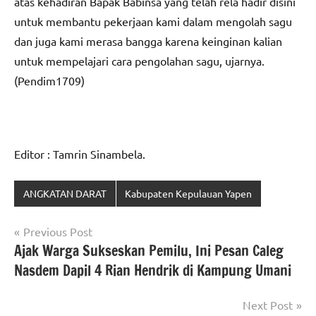
atas kehadiran Bapak Babinsa yang telah rela hadir disini
untuk membantu pekerjaan kami dalam mengolah sagu
dan juga kami merasa bangga karena keinginan kalian
untuk mempelajari cara pengolahan sagu, ujarnya.
(Pendim1709)
Editor : Tamrin Sinambela.
ANGKATAN DARAT
Kabupaten Kepulauan Yapen
Navigasi
Previous Post
Ajak Warga Sukseskan Pemilu, Ini Pesan Caleg
pos
Nasdem Dapil 4 Rian Hendrik di Kampung Umani
Next Post