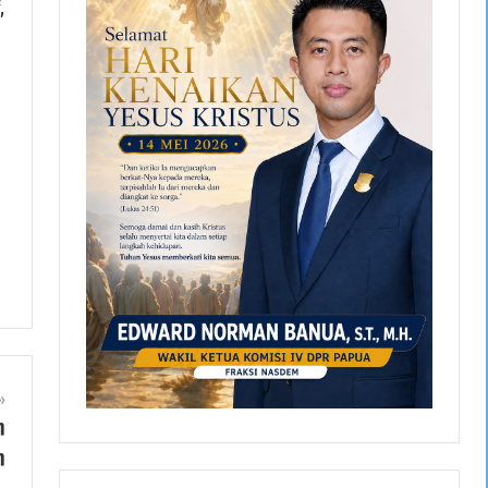
,
h
h