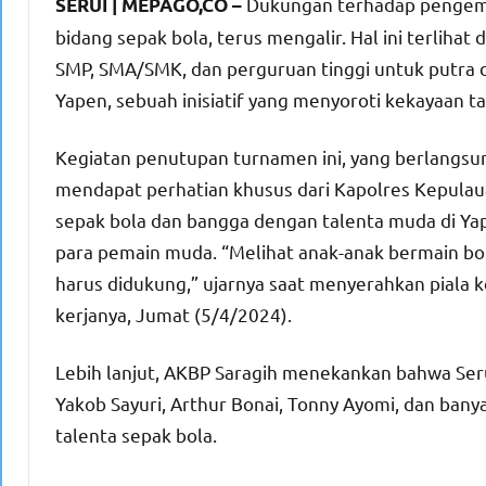
Dukungan terhadap pengemb
SERUI | MEPAGO,CO –
bidang sepak bola, terus mengalir. Hal ini terliha
SMP, SMA/SMK, dan perguruan tinggi untuk putra 
Yapen, sebuah inisiatif yang menyoroti kekayaan t
Kegiatan penutupan turnamen ini, yang berlangsun
mendapat perhatian khusus dari Kapolres Kepulau
sepak bola dan bangga dengan talenta muda di Y
para pemain muda. “Melihat anak-anak bermain bo
harus didukung,” ujarnya saat menyerahkan piala ke
kerjanya, Jumat (5/4/2024).
Lebih lanjut, AKBP Saragih menekankan bahwa Seru
Yakob Sayuri, Arthur Bonai, Tonny Ayomi, dan banya
talenta sepak bola.