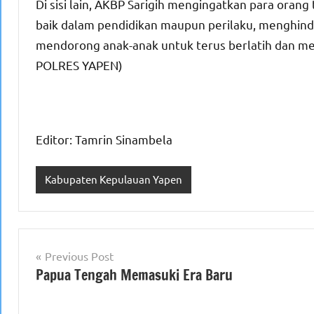
Di sisi lain, AKBP Sarigih mengingatkan para orang 
baik dalam pendidikan maupun perilaku, menghinda
mendorong anak-anak untuk terus berlatih dan 
POLRES YAPEN)
Editor: Tamrin Sinambela
Kabupaten Kepulauan Yapen
Navigasi
Previous Post
Papua Tengah Memasuki Era Baru
pos