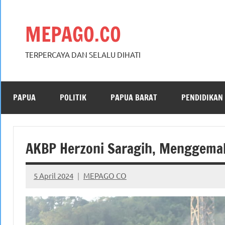
Skip
to
MEPAGO.CO
content
TERPERCAYA DAN SELALU DIHATI
PAPUA
POLITIK
PAPUA BARAT
PENDIDIKAN
AKBP Herzoni Saragih, Menggemak
5 April 2024
MEPAGO CO
No
comments