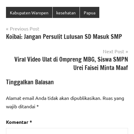
Kabupaten Waropen
kesehatan
Papua
Navigasi
Previous Post
Koibai: Jangan Persulit Lulusan SD Masuk SMP
pos
Next Post
Viral Video Ulat di Ompreng MBG, Siswa SMPN
Urei Faisei Minta Maaf
Tinggalkan Balasan
Alamat email Anda tidak akan dipublikasikan.
Ruas yang
wajib ditandai
*
Komentar
*