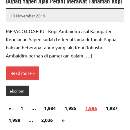
Bupati Yapen Ajak Petani Merawat Tanaman Kopi
13 November 2019
MEPAGO
No
CO
comments
MEPAGO.CO.SERUI- Kopi Ambaidiru asal Kabupaten
Kepulauan Yapen sudah terkenal lama di Tanah Papua,
bahkan beberapa tahun yang lalu Kopi Robusta
Ambaidiru pernah di pamerkan dalam […]
Read more
ekonomi
Paginasi
Previous
«
1
…
1,984
1,985
1,986
1,987
pos
Posts
Next
1,988
…
2,036
»
Posts