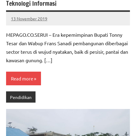
Teknologi Informasi
13 November 2019
MEPAGO
No
CO
comments
MEPAGO.CO.SERUI – Era kepemimpinan Bupati Tonny
Tesar dan Wabup Frans Sanadi pembangunan diberbagai
sector terus di wujud nyatakan, baik di pesisir, pantai dan
kawasan gunung. […]
Read more
Pendidikan