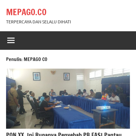
Skip
MEPAGO.CO
to
content
TERPERCAYA DAN SELALU DIHATI
Penulis:
MEPAGO CO
PON XX, Ini Rupanya Penyebab PB FASI Pantau