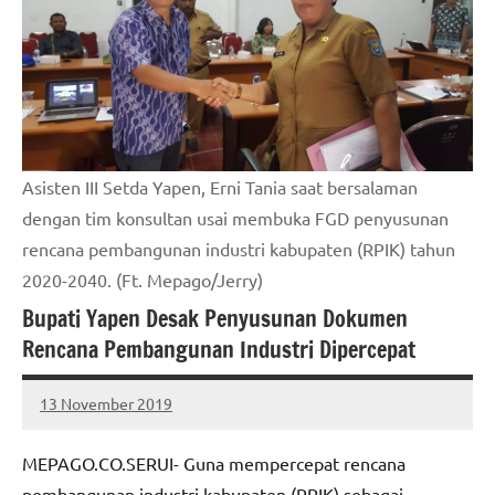
Asisten III Setda Yapen, Erni Tania saat bersalaman
dengan tim konsultan usai membuka FGD penyusunan
rencana pembangunan industri kabupaten (RPIK) tahun
2020-2040. (Ft. Mepago/Jerry)
Bupati Yapen Desak Penyusunan Dokumen
Rencana Pembangunan Industri Dipercepat
13 November 2019
MEPAGO
No
CO
comments
MEPAGO.CO.SERUI- Guna mempercepat rencana
pembangunan industri kabupaten (RPIK) sebagai