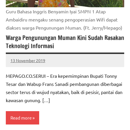
Guru Bahasa Inggris Benyamin Iyai SMPN 1 Atap
Ambaidiru mengaku senang pengoperasian Wifi dapat
diakses warga Pengunungan Muman. (Ft. Jerry/Mepago)
Warga Pengunungan Muman Kini Sudah Rasakan
Teknologi Informasi
13 November 2019
MEPAGO
No
CO
comments
MEPAGO.CO.SERUI – Era kepemimpinan Bupati Tonny
Tesar dan Wabup Frans Sanadi pembangunan diberbagai
sector terus di wujud nyatakan, baik di pesisir, pantai dan
kawasan gunung. […]
Read more