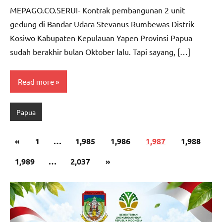
CO
comments
MEPAGO.CO.SERUI- Kontrak pembangunan 2 unit
gedung di Bandar Udara Stevanus Rumbewas Distrik
Kosiwo Kabupaten Kepulauan Yapen Provinsi Papua
sudah berakhir bulan Oktober lalu. Tapi sayang, […]
Read more
Papua
Paginasi
Previous
«
1
…
1,985
1,986
1,987
1,988
pos
Posts
Next
1,989
…
2,037
»
Posts