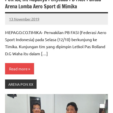
Arena Lomba Aero Sport di Mimika
13 November 2019
MEPAGO
No
CO
comments
MEPAGO.CO.TIMIKA- Perwakilan PB FASI (Federasi Aero
Sport Indonesia) pada Selasa (12/10) berkunjung ke
Timika. Kunjungan tim yang dipimpin Letkol Pas Rolland
D.G Waha itu dalam […]
Read more
ARENA PON XX