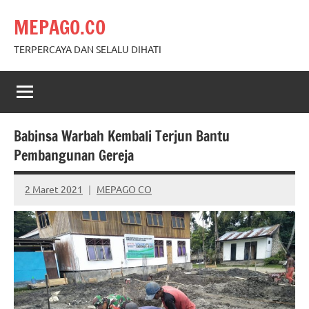
Skip
MEPAGO.CO
to
content
TERPERCAYA DAN SELALU DIHATI
Babinsa Warbah Kembali Terjun Bantu
Pembangunan Gereja
2 Maret 2021
MEPAGO CO
No
comments