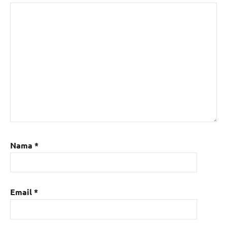
Nama
*
Email
*