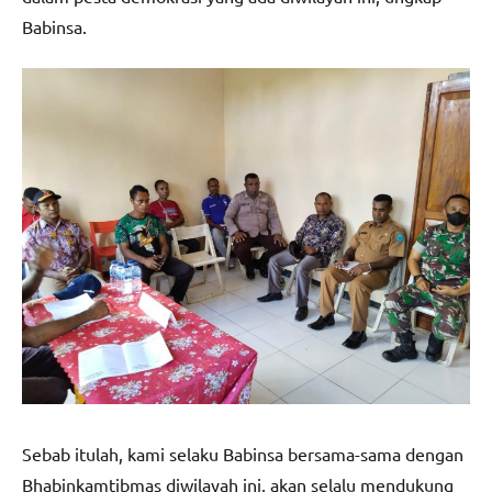
Babinsa.
Sebab itulah, kami selaku Babinsa bersama-sama dengan
Bhabinkamtibmas diwilayah ini, akan selalu mendukung