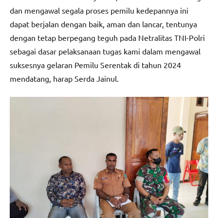
dan mengawal segala proses pemilu kedepannya ini
dapat berjalan dengan baik, aman dan lancar, tentunya
dengan tetap berpegang teguh pada Netralitas TNI-Polri
sebagai dasar pelaksanaan tugas kami dalam mengawal
suksesnya gelaran Pemilu Serentak di tahun 2024
mendatang, harap Serda Jainul.