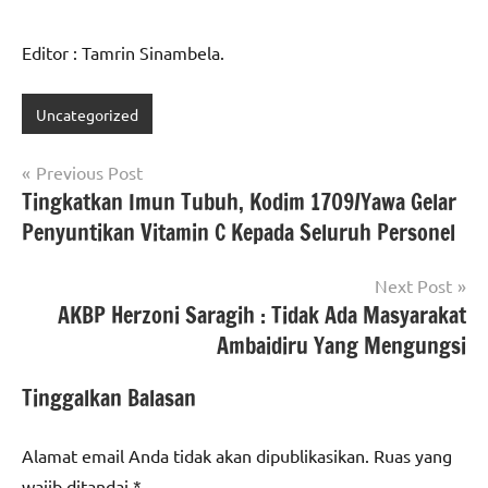
Editor : Tamrin Sinambela.
Uncategorized
Navigasi
Previous Post
Tingkatkan Imun Tubuh, Kodim 1709/Yawa Gelar
pos
Penyuntikan Vitamin C Kepada Seluruh Personel
Next Post
AKBP Herzoni Saragih : Tidak Ada Masyarakat
Ambaidiru Yang Mengungsi
Tinggalkan Balasan
Alamat email Anda tidak akan dipublikasikan.
Ruas yang
wajib ditandai
*