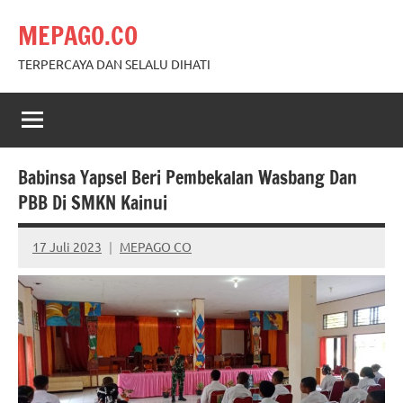
Skip
MEPAGO.CO
to
content
TERPERCAYA DAN SELALU DIHATI
Babinsa Yapsel Beri Pembekalan Wasbang Dan
PBB Di SMKN Kainui
17 Juli 2023
MEPAGO CO
No
comments