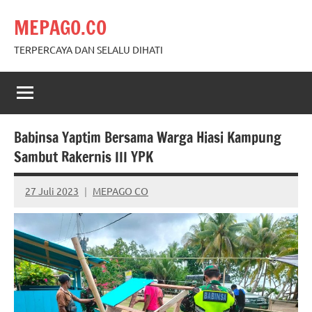
Skip
MEPAGO.CO
to
content
TERPERCAYA DAN SELALU DIHATI
Babinsa Yaptim Bersama Warga Hiasi Kampung
Sambut Rakernis III YPK
27 Juli 2023
MEPAGO CO
No
comments