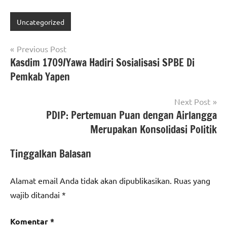
Uncategorized
Navigasi
Previous Post
Kasdim 1709/Yawa Hadiri Sosialisasi SPBE Di
pos
Pemkab Yapen
Next Post
PDIP: Pertemuan Puan dengan Airlangga
Merupakan Konsolidasi Politik
Tinggalkan Balasan
Alamat email Anda tidak akan dipublikasikan.
Ruas yang
wajib ditandai
*
Komentar
*