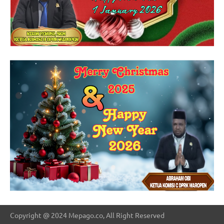
Copyright @ 2024 Mepago.co, All Right Reserved