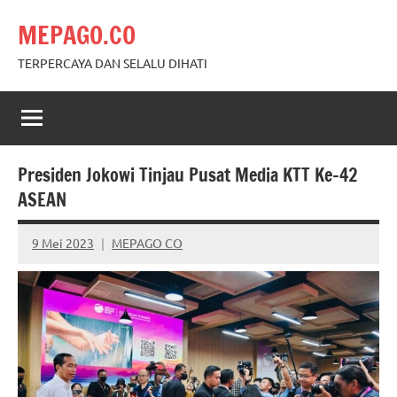
Skip
MEPAGO.CO
to
content
TERPERCAYA DAN SELALU DIHATI
Presiden Jokowi Tinjau Pusat Media KTT Ke-42
ASEAN
9 Mei 2023
MEPAGO CO
No
comments