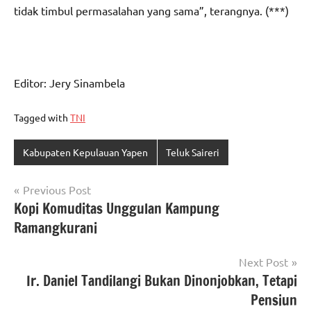
tidak timbul permasalahan yang sama”, terangnya. (***)
Editor: Jery Sinambela
Tagged with
TNI
Kabupaten Kepulauan Yapen
Teluk Saireri
Navigasi
Previous Post
Kopi Komuditas Unggulan Kampung
pos
Ramangkurani
Next Post
Ir. Daniel Tandilangi Bukan Dinonjobkan, Tetapi
Pensiun