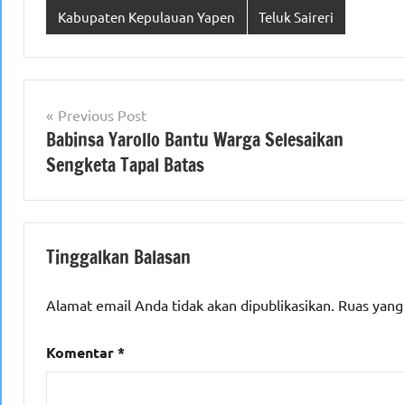
Kabupaten Kepulauan Yapen
Teluk Saireri
Navigasi
Previous Post
Babinsa Yarollo Bantu Warga Selesaikan
pos
Sengketa Tapal Batas
Tinggalkan Balasan
Alamat email Anda tidak akan dipublikasikan.
Ruas yang
Komentar
*