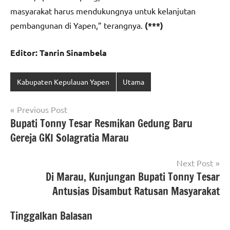
masyarakat harus mendukungnya untuk kelanjutan
pembangunan di Yapen,” terangnya.
(***)
Editor: Tanrin Sinambela
Kabupaten Kepulauan Yapen
Utama
Navigasi
Previous Post
Bupati Tonny Tesar Resmikan Gedung Baru
pos
Gereja GKI Solagratia Marau
Next Post
Di Marau, Kunjungan Bupati Tonny Tesar
Antusias Disambut Ratusan Masyarakat
Tinggalkan Balasan