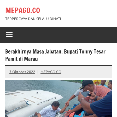
Skip
MEPAGO.CO
to
content
TERPERCAYA DAN SELALU DIHATI
Berakhirnya Masa Jabatan, Bupati Tonny Tesar
Pamit di Marau
7 Oktober 2022
MEPAGO CO
No
comments