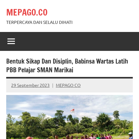
Skip
MEPAGO.CO
to
content
TERPERCAYA DAN SELALU DIHATI
Bentuk Sikap Dan Disiplin, Babinsa Wartas Latih
PBB Pelajar SMAN Marikai
29 September 2023
MEPAGO CO
No
comments