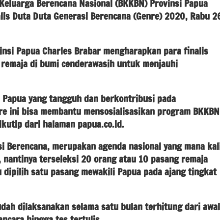
luarga Berencana Nasional (BKKBN) Provinsi Papua
is Duta Duta Generasi Berencana (Genre) 2020, Rabu 2
nsi Papua Charles Brabar mengharapkan para finalis
remaja di bumi cenderawasih untuk menjauhi
 Papua yang tangguh dan berkontribusi pada
nre ini bisa membantu mensosialisasikan program BKKBN
ikutip dari halaman papua.co.id.
i Berencana, merupakan agenda nasional yang mana kal
t, nantinya terseleksi 20 orang atau 10 pasang remaja
lu dipilih satu pasang mewakili Papua pada ajang tingkat
udah dilaksanakan selama satu bulan terhitung dari awal
ncara hingga tes tertulis.