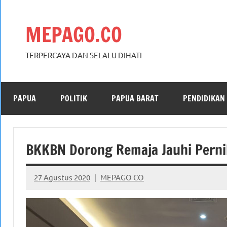
Skip
to
MEPAGO.CO
content
TERPERCAYA DAN SELALU DIHATI
PAPUA
POLITIK
PAPUA BARAT
PENDIDIKAN
BKKBN Dorong Remaja Jauhi Perni
27 Agustus 2020
MEPAGO CO
No
comments