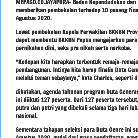
MEPAGO.CO.JAYAPURA- Badan Kependudukan dan Ke
memberikan pembekalan terhadap 10 pasang final
Agustus 2020.
Lewat pembekalan Kepala Perwakilan BKKBN Provi
dapat membantu BKKBN Papua mengajarkan para 
pernikahan dini, seks pra nikah serta narkoba.
“Kedepan kita harapkan terbentuk remaja-remaja
pembangunan. Intinya kita harap finalis Duta Ge
melalui teman sebayanya,” kata Charles, seperti d
dikatakan, agenda tahunan program Duta Generas
ini diikuti 127 peserta. Dari 127 peserta tersebu
putra dan putri yang dibekali selama tiga hari la
nasional.
Sementara tahapan seleksi para Duta Genre ini s
Agustus 2020, mulai dari masa pendaftaran, wawa