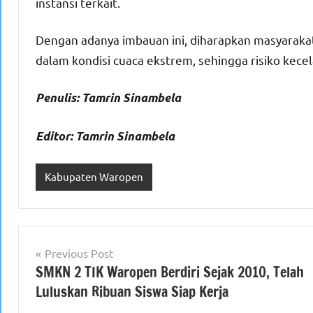
instansi terkait.
Dengan adanya imbauan ini, diharapkan masyaraka
dalam kondisi cuaca ekstrem, sehingga risiko kece
Penulis: Tamrin Sinambela
Editor: Tamrin Sinambela
Kabupaten Waropen
Navigasi
Previous Post
SMKN 2 TIK Waropen Berdiri Sejak 2010, Telah
pos
Luluskan Ribuan Siswa Siap Kerja