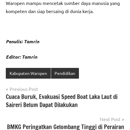
Waropen mampu mencetak sumber daya manusia yang
kompeten dan siap bersaing di dunia kerja.
Penulis: Tamrin
Editor: Tamrin
Kabupaten Waropen
Pendidikan
Navigasi
Previous Post
Cuaca Buruk, Evakuasi Speed Boat Laka Laut di
pos
Saireri Belum Dapat Dilakukan
Next Post
BMKG Peringatkan Gelombang Tinggi di Perairan