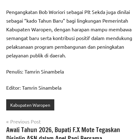
Pengangkatan Bob Woriori sebagai Plt Sekda juga dinilai
sebagai “kado Tahun Baru” bagi lingkungan Pemerintah
Kabupaten Waropen, dengan harapan mampu membawa
semangat baru serta kontribusi positif dalam mendukung
pelaksanaan program pembangunan dan peningkatan
pelayanan publik di daerah.
Penulis: Tamrin Sinambela
Editor: Tamrin Sinambela
Kabupaten Waropen
Navigasi
Previous Post
Awali Tahun 2026, Bupati F.X Mote Tegaskan
pos
Disiplin ASN dalam Apel Pagi Bersama