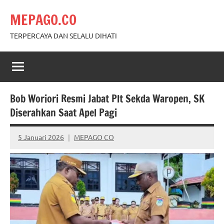
Skip
MEPAGO.CO
to
content
TERPERCAYA DAN SELALU DIHATI
Bob Woriori Resmi Jabat Plt Sekda Waropen, SK
Diserahkan Saat Apel Pagi
5 Januari 2026
MEPAGO CO
No
comments